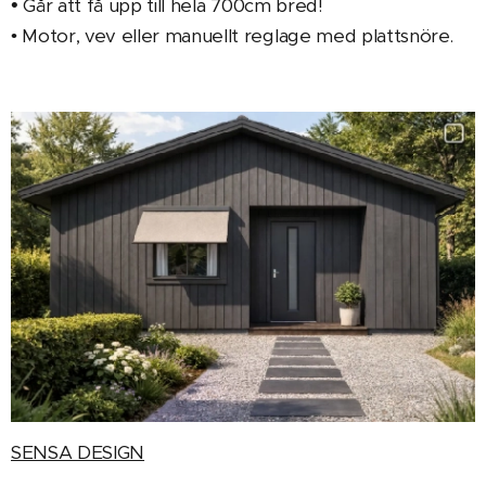
•
Går att få upp till hela 700cm bred!
• Motor, vev eller manuellt reglage med plattsnöre.
SENSA DESIGN