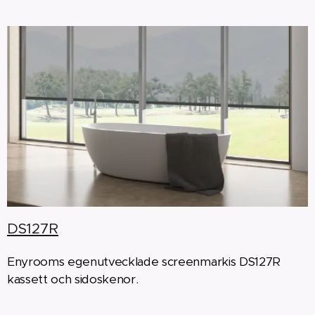
DS127R
Enyrooms egenutvecklade screenmarkis DS127R
kassett och sidoskenor.