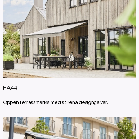
FA44
Öppen terrassmarkis med stilrena designgalvar.