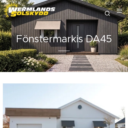
SÖK
Fönstermarkis DA45
26.05.2026