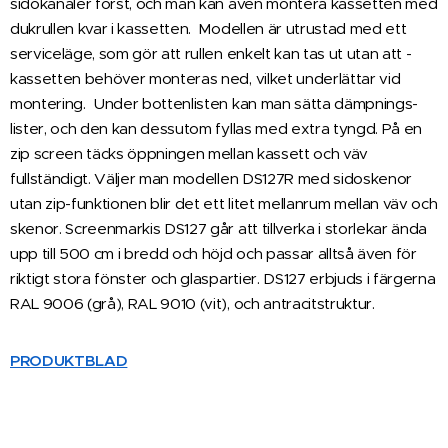
sidokanaler först, och man kan även montera ­kassetten med
duk­rullen kvar i kassetten. ­ Modellen är ­utrustad med ett
serviceläge, som gör att rullen enkelt kan tas ut utan att ­
kassetten behöver ­monteras ned, ­vilket underlättar vid
montering. ­ Under ­bottenlisten kan man sätta dämpnings­
lister, och den kan dessutom fyllas med ­extra tyngd. På en
zip screen täcks öppningen mellan ­kassett och väv
fullständigt. Väljer man modellen DS127R med sidoskenor
utan zip-funktionen blir det ett litet mellanrum mellan väv och
skenor. Screenmarkis DS127 går att tillverka i storlekar ända
upp till 500 cm i bredd och höjd och passar alltså även för
riktigt stora fönster och glaspartier. DS127 erbjuds i färgerna
RAL 9006 (grå), RAL 9010 (vit), och antracitstruktur.
PRODUKTBLAD