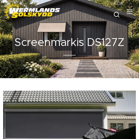
SÖK
Screenmarkis DS127Z
26.05.2026