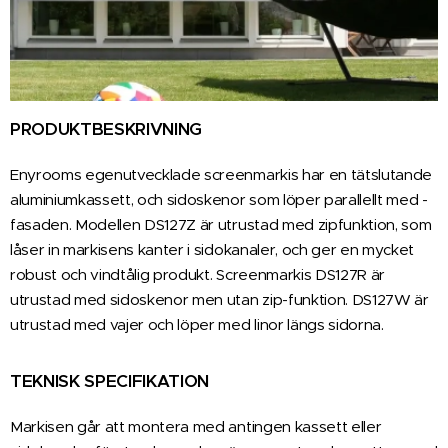
PRODUKTBESKRIVNING
Enyrooms egenutvecklade screen­markis har en tätslutande
aluminium­kassett, och sido­skenor som löper ­parallellt med ­
fasaden. Modellen DS127Z är utrustad med zipfunktion, som
låser in markisens kanter i sidokanaler, och ger en mycket
robust och vindtålig produkt. Screenmarkis DS127R är
utrustad med sidoskenor men utan zip-funktion. DS127W är
utrustad med vajer och löper med linor längs sidorna.
TEKNISK SPECIFIKATION
Markisen går att montera med ­antingen kassett eller